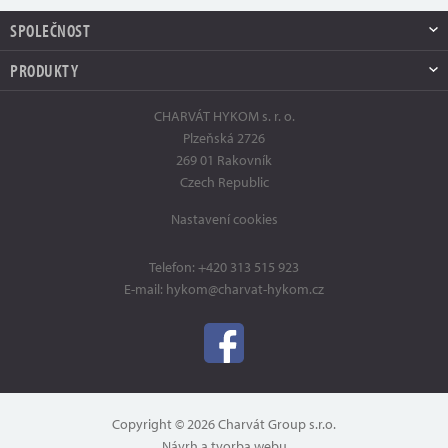
SPOLEČNOST
PRODUKTY
CHARVÁT HYKOM s. r. o.
Plzeňská 2726
269 01 Rakovník
Czech Republic
Nastavení cookies
Telefon:
+420 313 515 923
E-mail:
hykom@charvat-hykom.cz
Copyright © 2026 Charvát Group s.r.o.
Návrh a tvorba webu