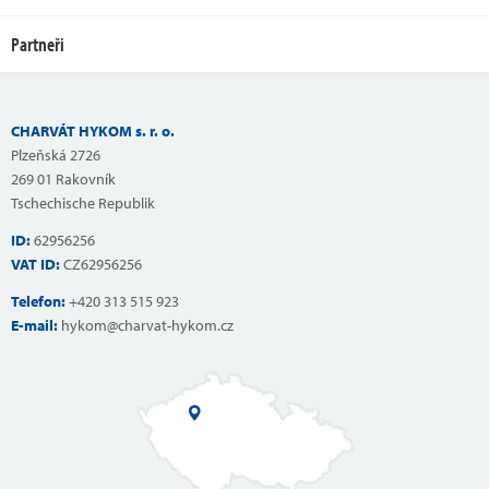
Partneři
CHARVÁT HYKOM s. r. o.
Plzeňská 2726
269 01 Rakovník
Tschechische Republik
ID:
62956256
VAT ID:
CZ62956256
Telefon:
+420 313 515 923
E-mail:
hykom@charvat-hykom.cz