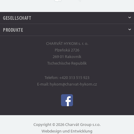
GESELLSCHAFT
PRODUKTE
CHARVÁT HYKOM s. r. o.
Plzeňská 2726
269 01 Rakovník
Tschechische Republik
Telefon:
+420 313 515 923
E-mail:
hykom@charvat-hykom.cz
Copyright © 2026 Charvát Group s.r.o.
Webdesign und Entwicklung