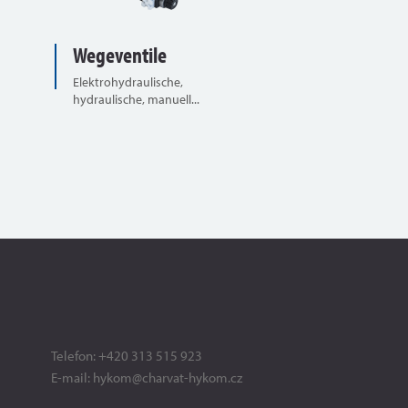
Wegeventile
Elektrohydraulische,
hydraulische, manuell...
Telefon:
+420 313 515 923
E-mail:
hykom@charvat-hykom.cz