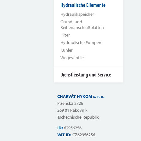
Hydraulische Ellemente
Hydraulikspeicher
Grund- und
Reihenanschlußplatten
Filter
Hydraulische Pumpen
Kühler
Wegeventile
Dienstleistung und Service
CHARVÁT HYKOM s. r. o.
Plzeňská 2726
269 01 Rakovník
Tschechische Republik
ID:
62956256
VAT ID:
CZ62956256