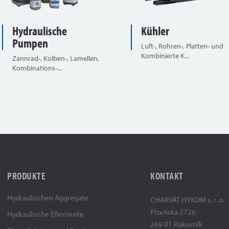
Hydraulische
Kühler
Pumpen
Luft-, Rohren-, Platten- und
Kombinierte K...
Zannrad-, Kolben-, Lamellen,
Kombinations-...
PRODUKTE
KONTAKT
Hydraulischen Aggregate
CHARVÁT HYKOM s. r. o.
Plzeňská 2726
Hydraulische Ellemente
269 01 Rakovník