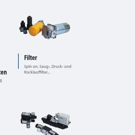
Filter
Spin on, Saug-, Druck- und
ten
Rücklauffilter...
uß